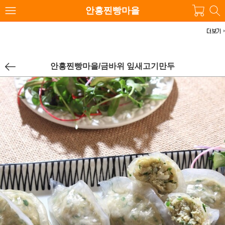
안흥찐빵마을
안흥찐빵마을/금바위 잎새고기만두