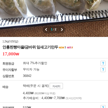
1
/
2
1.2kg(약50알)
안흥찐빵마을/금바위 잎새고기만두
17,000
₩
최대 7%추가할인
회원등급
무이자 가능
무이자할부
36842
상품번호
택배(주문 시 결제)
자세히
배송
4,400₩
(60,000₩ 이상 무료)
추가배송비 : 4,400₩~7,700₩
(도서산간지역)
510₩
적립혜택