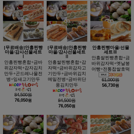
[무료배송]안흥찐빵
[무료배송]안흥찐빵
안흥찐빵마을/선물
마을/감사선물세트
마을/감사선물세트
세트Ⅲ
Ⅰ
Ⅱ
안흥쌀찐빵혼합+금
안흥찐빵혼합+금바
안흥쌀찐빵혼합+감
바위감자떡+옛날붕
위감자떡+감자김치
자떡+금바위감자고
어빵+전통찹쌀호떡
만두+곤드레나물전
기만두+금바위김치
병+잎새고기만두
메밀전병+금바위단
61,000원
풍김치만두
56,730
원
84,500원
76,050
원
84,500원
76,050
원