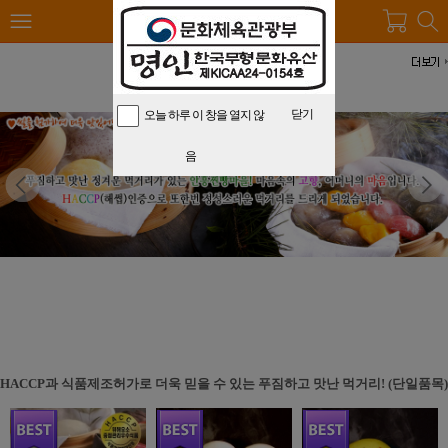
안흥찐빵마을
닫기
오늘 하루 이 창을 열지 않
음
HACCP과 식품제조허가로 더욱 믿을 수 있는 푸짐하고 맛난 먹거리! (단일품목)