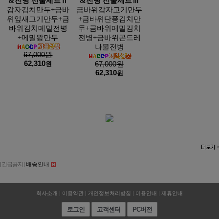
&전병 선물세트Ⅱ
&전병 선물세트Ⅲ
감자김치만두+금바
금바위감자고기만두
위잎새고기만두+금
+금바위단풍김치만
바위김치메밀전병
두+금바위메밀김치
+메밀왕만두
전병+금바위곤드레
나물전병
67,000원
62,310
원
67,000원
62,310
원
[긴급공지]
배송안내
회사소개
|
이용약관
|
개인정보처리방침
|
이용안내
|
제휴안내
로그인
고객센터
PC버전