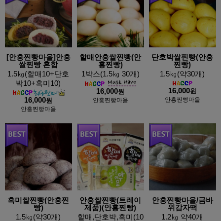
[안흥찐빵마을]안흥
할매안흥쌀찐빵(안
단호박쌀찐빵(안흥
쌀찐빵 혼합
흥찐빵)
찐빵)
1.5㎏(할매10+단호
1박스(1.5㎏ 30개)
1.5㎏(약30개)
박10+흑미10)
16,000
16,000
원
원
16,000
안흥찐빵마을
원
안흥찐빵마을
안흥찐빵마을
흑미쌀찐빵(안흥찐
안흥쌀찐빵(트레이
안흥찐빵마을/금바
빵)
제품)(안흥찐빵)
위감자떡
1.5㎏(약30개)
할매,단호박,흑미(10
1.2㎏ 약40개