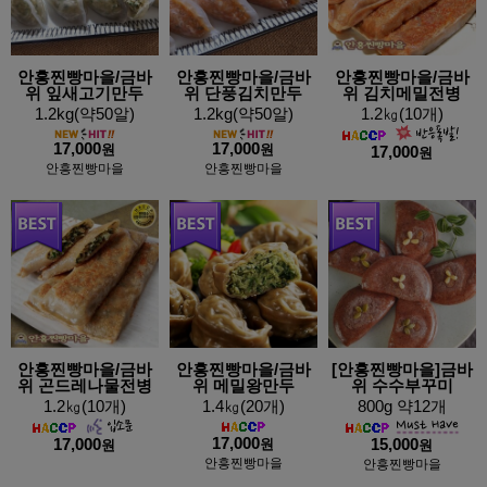
안흥찐빵마을/금바
안흥찐빵마을/금바
안흥찐빵마을/금바
위 잎새고기만두
위 단풍김치만두
위 김치메밀전병
1.2kg(약50알)
1.2kg(약50알)
1.2㎏(10개)
17,000
17,000
원
원
17,000
원
안흥찐빵마을
안흥찐빵마을
안흥찐빵마을/금바
안흥찐빵마을/금바
[안흥찐빵마을]금바
위 곤드레나물전병
위 메밀왕만두
위 수수부꾸미
1.2㎏(10개)
1.4㎏(20개)
800g 약12개
17,000
17,000
원
15,000
원
원
안흥찐빵마을
안흥찐빵마을