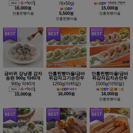
개x50g)
16,000
15,000
원
원
5,500
안흥찐빵마을
원
안흥찐빵마을
안흥찐빵마을
금바위 강낭콩 감자
안흥찐빵마을/금바
안흥찐빵마을/금바
송편 900g 약40개
위감자고기손만두
위감자김치손만두
900g 약40개
1250g(약45알)
1500g(약50알)
16,000
16,000
15,000
원
원
원
안흥찐빵마을