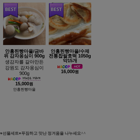
안흥찐빵마을/금바
안흥찐빵마을/수제
위 감자옹심이 900g
전통찹쌀호떡 1050g
약15개
생감자를 갈아만든
강원도 감자옹심이
16,000
원
900g
15,000
원
안흥찐빵마을
♥선물세트♥푸짐하고 맛난 정겨움을 나누세요^^