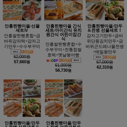
안흥찐빵마을/선물
안흥찐빵마을 간식
안흥찐빵마을/만두
세트Ⅳ
세트/아이간식 유치
&전병 선물세트Ⅰ
원간식 어린이집간
안흥쌀찐빵혼합+금
감자고기만두+금바
식
바위감자떡+감자고
위단풍김치만두+금
안흥쌀찐빵혼합+수
기만두+수수부꾸미
바위곤드레나물전병
수부꾸미+전통찹쌀
+메밀왕만두
호떡+옛날붕어빵
62,000원
57,660
원
67,000원
61,000원
62,310
원
56,730
원
안흥찐빵마을/만두
안흥찐빵마을/만두