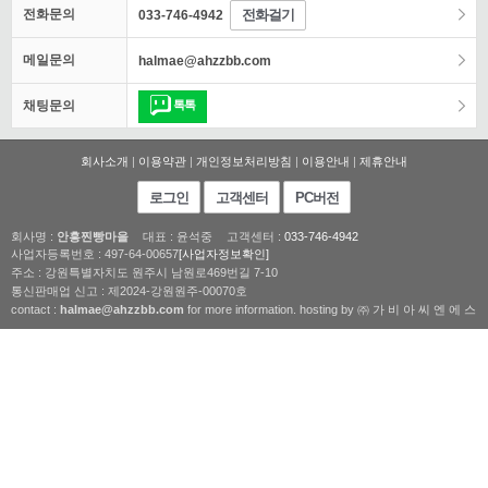
전화걸기
전화문의
033-746-4942
메일문의
halmae@ahzzbb.com
톡톡
채팅문의
회사소개
|
이용약관
|
개인정보처리방침
|
이용안내
|
제휴안내
로그인
고객센터
PC버전
회사명 :
안흥찐빵마을
대표 : 윤석중
고객센터 :
033-746-4942
사업자등록번호 : 497-64-00657
[사업자정보확인]
주소 : 강원특별자치도 원주시 남원로469번길 7-10
통신판매업 신고 : 제2024-강원원주-00070호
contact :
halmae@ahzzbb.com
for more information. hosting by ㈜ 가 비 아 씨 엔 에 스