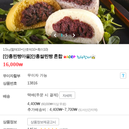
1
/
5
1.5㎏(할매10+단호박10+흑미10)
[안흥찐빵마을]안흥쌀찐빵 혼합
16,000
₩
무이자 가능
무이자할부
13816
상품번호
택배(주문 시 결제)
자세히
배송
4,400₩
(60,000₩ 이상 무료)
추가배송비 : 4,400₩~7,700₩
(도서산간지역)
상품정보
상품정보제공고시