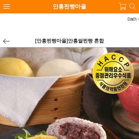
안흥찐빵마을
[안흥찐빵마을]안흥쌀찐빵 혼합