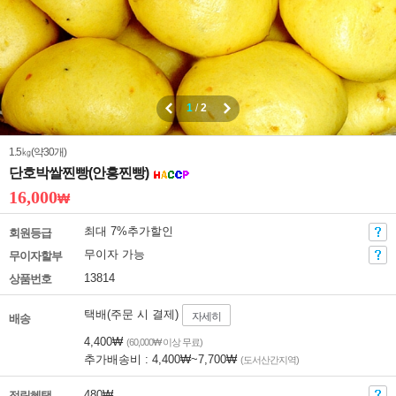
1
/
2
1.5㎏(약30개)
단호박쌀찐빵(안흥찐빵)
16,000
₩
최대 7%추가할인
회원등급
무이자 가능
무이자할부
13814
상품번호
택배(주문 시 결제)
자세히
배송
4,400₩
(60,000₩ 이상 무료)
추가배송비 : 4,400₩~7,700₩
(도서산간지역)
480₩
적립혜택