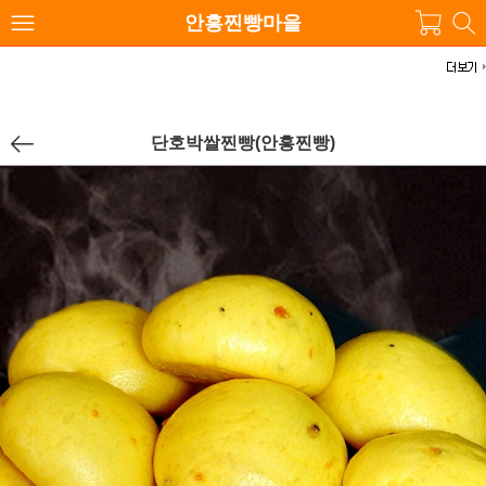
안흥찐빵마을
단호박쌀찐빵(안흥찐빵)